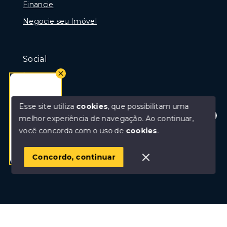
Financie
Negocie seu Imóvel
Social
Instagram
Facebook
Esse site utiliza
cookies
, que possibilitam uma
melhor experiência de navegação.
Ao continuar,
Olá! Estamos disponíveis para te ajudar.
você concorda com o uso de
cookies
.
© Copyright 2026 - Portal Rio das Ostras, Creci 10675-
J - Todos os direitos reservados
Concordo, continuar
SITE PARA IMOBILIARIA
Início
Histórico
Favoritos