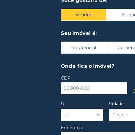
Você gostaria de:
Vender
Aluga
Seu imóvel é:
Residencial
Comerci
Onde fica o imóvel?
CEP
UF
Cidade
UF
Cidade
Endereço