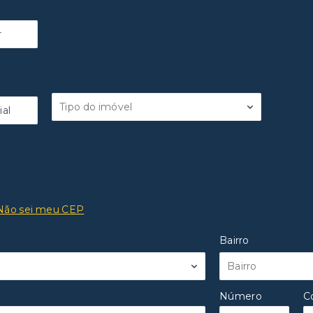
r
Tipo do imóvel
al
Não sei meu CEP
Bairro
Bairro
Número
C