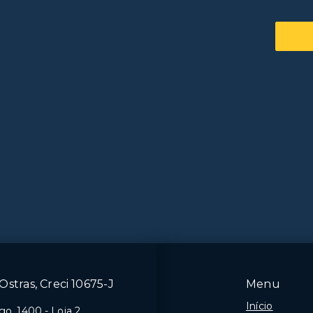
Ostras, Creci 10675-J
Menu
Início
o, 1400 - Loja 2,