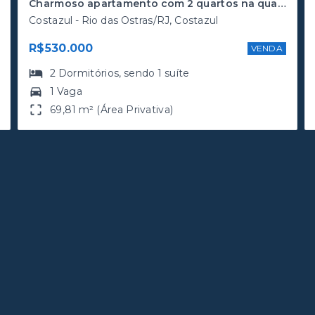
Charmoso apartamento com 2 quartos na quadra da Praia de Costazul
Costazul - Rio das Ostras/RJ, Costazul
R$530.000
VENDA
2
Dormitórios
, sendo
1
suíte
1 Vaga
69,81 m² (Área Privativa)