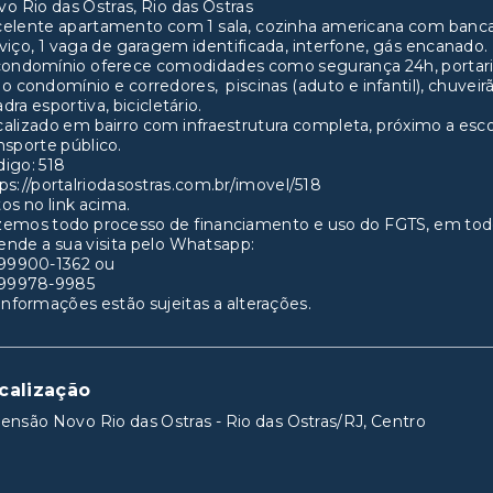
o Rio das Ostras, Rio das Ostras
elente apartamento com 1 sala, cozinha americana com bancada
viço, 1 vaga de garagem identificada, interfone, gás encanado.
condomínio oferece comodidades como segurança 24h, portari
o condomínio e corredores, piscinas (aduto e infantil), chuveirã
dra esportiva, bicicletário.
alizado em bairro com infraestrutura completa, próximo a esc
nsporte público.
igo: 518
ps://portalriodasostras.com.br/imovel/518
os no link acima.
zemos todo processo de financiamento e uso do FGTS, em tod
nde a sua visita pelo Whatsapp:
 99900-1362 ou
 99978-9985
informações estão sujeitas a alterações.
calização
ensão Novo Rio das Ostras - Rio das Ostras/RJ, Centro