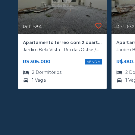
Ref.: 584
Ref.: 632
Apartamento térreo com 2 quartos na quadra da rodovia
Jardim Bela Vista - Rio das Ostras/RJ, Costazul
R$305.000
R$380
VENDA
2
Dormitórios
2
Do
1 Vaga
1 Va