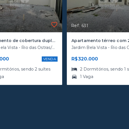
Ref.: 631
Apartamento de cobertura duplex com terraço e 2 suítes na quadra da rodovia
Jardim Bela Vista - Rio das Ostras/RJ, Costazul
.000
R$320.000
VENDA
rmitórios
, sendo
2
suítes
2
Dormitórios
, sendo
1
ga
1 Vaga