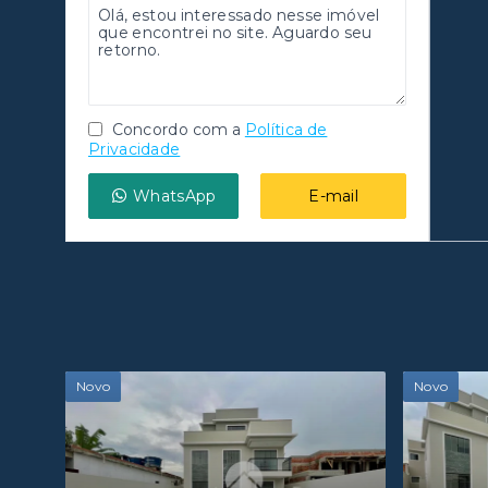
Concordo com a
Política de
Privacidade
WhatsApp
E-mail
Novo
Novo