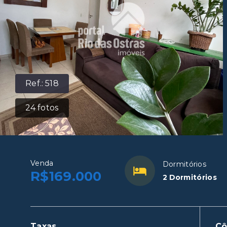
Ref.:
518
24
fotos
Venda
Dormitórios
R$169.000
2 Dormitórios
Taxas
C