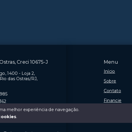
Ostras, Creci 10675-J
Menu
Início
o, 1400 - Loja 2,
 Rio das Ostras/RJ,
Sobre
Contato
9985
Financie
362
 uma melhor experiência de navegação.
Negocie seu
cookies
.