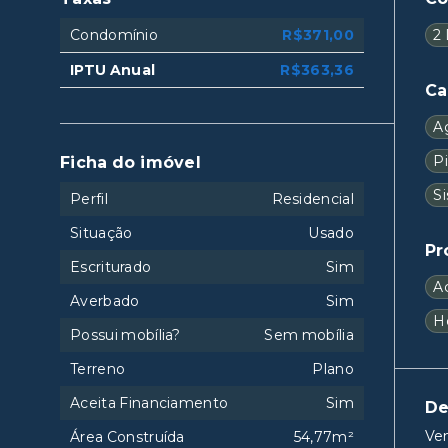
Condomínio
R$371,00
2
IPTU Anual
R$363,36
Ca
A
Pi
Ficha do imóvel
S
Perfil
Residencial
Situação
Usado
Pr
Escriturado
Sim
A
Averbado
Sim
H
Possui mobília?
Sem mobília
Terreno
Plano
Aceita Financiamento
Sim
De
Ven
Área Construída
54,77m²