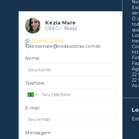
Nov
Exc
ser
O 
Kezia Mare
tod
CRECI -
95442
qua
Loc
(22) 99602-6545
tra
keziamare@riodasostras.com.br
Cód
htt
Fot
Nome
Fa
Age
22
22
Telefone
As 
E-mail
Lo
Ext
Mensagem