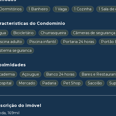
 Dormitórios
1 Banheiro
1 Vaga
1 Cozinha
1 Sala de
racterísticas do Condomínio
gua
Bicicletário
Churrasqueira
Câmeras de segurança
scina adulto
Piscina infantil
Portaria 24 horas
Portão 
istema seguranca
oximidades
cademia
Açougue
Banco 24 horas
Bares e Restauran
ospital
Mercado
Padaria
Pet Shop
Sacolão
Su
scrição do imóvel
da, 169mil