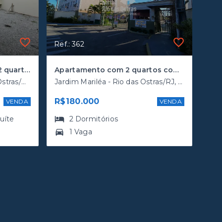
Ref.: 362
Apartamento térreo com 2 quartos (1 suíte) na quadra da rodovia
Apartamento com 2 quartos com fácil acesso a rodovia
Jardim Bela Vista - Rio das Ostras/RJ, Costazul
Jardim Mariléa - Rio das Ostras/RJ, Mariléa
R$180.000
VENDA
VENDA
suíte
2
Dormitórios
1 Vaga