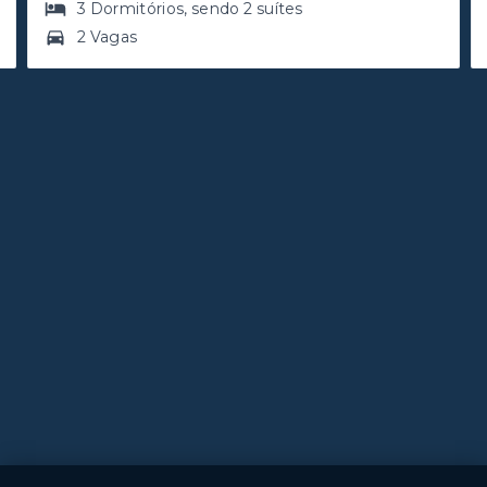
3
Dormitórios
, sendo
2
suítes
2 Vagas