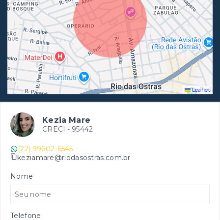
Leaflet
Kezia Mare
CRECI -
95442
(22) 99602-6545
keziamare@riodasostras.com.br
Nome
Telefone