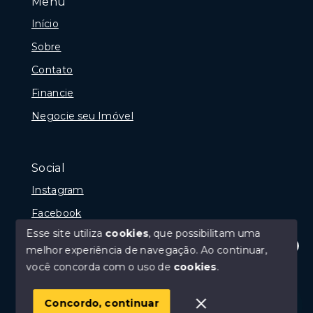
Menu
Início
Sobre
Contato
Financie
Negocie seu Imóvel
Social
Instagram
Facebook
Esse site utiliza
cookies
, que possibilitam uma
melhor experiência de navegação.
Ao continuar,
Olá! Estamos disponíveis para te ajudar.
você concorda com o uso de
cookies
.
© Copyright 2026 - Portal Rio das Ostras, Creci 10675-
J - Todos os direitos reservados
Concordo, continuar
SITE PARA IMOBILIARIA