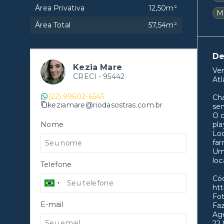
Área Privativa
12,50m²
M
Área Total
57,54m²
De
Kezia Mare
Ve
CRECI -
95442
Atl
(22) 99602-6545
Cha
keziamare@riodasostras.com.br
sen
O c
Nome
pla
Loc
far
Um
loc
Telefone
Có
htt
Fot
E-mail
Fa
Age
22