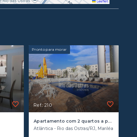
Leaflet
Pronto para morar
Ref.: 210
Apartamento com 2 quartos a poucos metros do Novo Shopping
J
Atlântica - Rio das Ostras/RJ, Mariléa