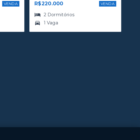
R$220.000
VENDA
VENDA
2
Dormitórios
1 Vaga