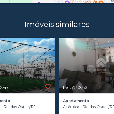
Imóveis similares
P0046
Ref.: AP0042
mento
Apartamento
a - Rio das Ostras/RJ
Atlântica - Rio das Ostras/R