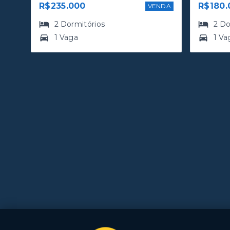
R$235.000
R$180.
VENDA
2
Dormitórios
2
Do
1 Vaga
1 Va