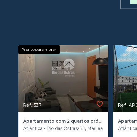
Pronto para morar
Ref.: 537
Ref.: A
Apartamento com 2 quartos próximo ao Novo Shopping Plaza Rio das Ostras
Aparta
Atlântica - Rio das Ostras/RJ, Mariléa
Atlântic