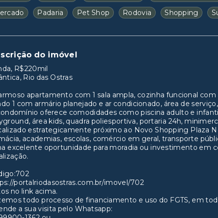
ercado
Padaria
Pet Shop
Rodovia
Shopping
S
scrição do imóvel
nda, R$220mil
ântica, Rio das Ostras
rmoso apartamento com 1 sala ampla, cozinha funcional com ar
do 1 com armário planejado e ar condicionado, área de serviço,
ondomínio oferece comodidades como piscina adulto e infantil,
yground, área kids, quadra poliesportiva, portaria 24h, minimer
alizado estrategicamente próximo ao Novo Shopping Plaza Nov
mácia, academias, escolas, comércio em geral, transporte públ
a excelente oportunidade para moradia ou investimento em c
alização.
digo:702
ps://portalriodasostras.com.br/imovel/702
os no link acima.
zemos todo processo de financiamento e uso do FGTS, em tod
nde a sua visita pelo Whatsapp:
 99900-1362 ou