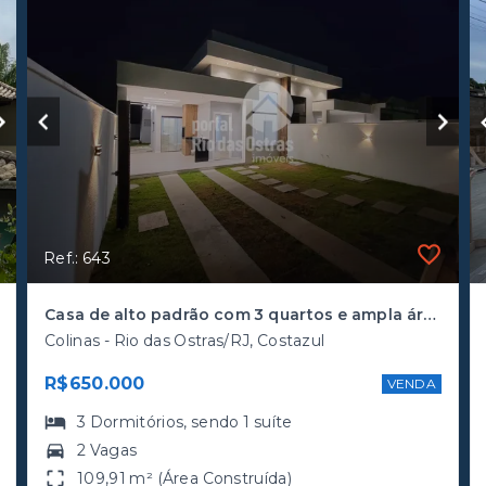
Ref.: 643
Casa de alto padrão com 3 quartos e ampla área externa
Colinas - Rio das Ostras/RJ, Costazul
R$650.000
VENDA
3
Dormitórios
, sendo
1
suíte
2 Vagas
109,91 m² (Área Construída)