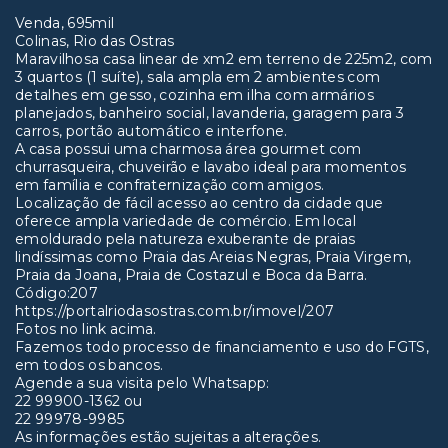
Venda, 695mil
Colinas, Rio das Ostras
Maravilhosa casa linear de xm2 em terreno de 225m2, com
3 quartos (1 suíte), sala ampla em 2 ambientes com
detalhes em gesso, cozinha em ilha com armários
planejados, banheiro social, lavanderia, garagem para 3
carros, portão automático e interfone.
A casa possui uma charmosa área gourmet com
churrasqueira, chuveirão e lavabo ideal para momentos
em família e confraternização com amigos.
Localização de fácil acesso ao centro da cidade que
oferece ampla variedade de comércio. Em local
emoldurado pela natureza exuberante de praias
lindíssimas como Praia das Areias Negras, Praia Virgem,
Praia da Joana, Praia de Costazul e Boca da Barra.
Código:207
https://portalriodasostras.com.br/imovel/207
Fotos no link acima.
Fazemos todo processo de financiamento e uso do FGTS,
em todos os bancos.
Agende a sua visita pelo Whatsapp:
22 99900-1362 ou
22 99978-9985
As informações estão sujeitas a alterações.