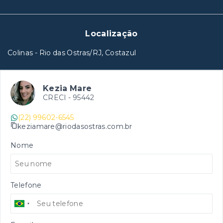
Localização
Colinas - Rio das Ostras/RJ, Costazul
Kezia Mare
CRECI -
95442
(22) 99602-6545
keziamare@riodasostras.com.br
Nome
Telefone