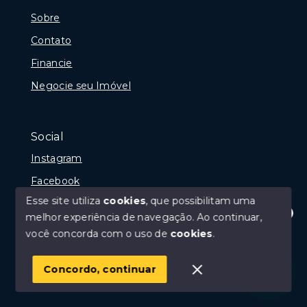
Sobre
Contato
Financie
Negocie seu Imóvel
Social
Instagram
Facebook
Esse site utiliza
cookies
, que possibilitam uma
melhor experiência de navegação.
Ao continuar,
Olá! Estamos disponíveis para te ajudar.
você concorda com o uso de
cookies
.
© Copyright 2026 - Portal Rio das Ostras, Creci 10675-
J - Todos os direitos reservados
Concordo, continuar
SITE PARA IMOBILIARIA