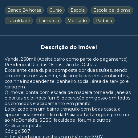
Banco 24 horas
Curso
Escola
Escola de idioma
Faculdade
Farmácia
Mercado
Padaria
Descrição do imóvel
Venda, 260mil (Aceita carro como parte do pagamento)
Residencial Rio das Ostras, Rio das Ostras.
Excelente casa duplex composta por duas suítes, sendo
uma delas com varanda, sala ampla para dois ambientes,
cozinha independente, banheiro social, área de serviço e
garagem.
O imóvel conta com escada de madeira torneada, janelas
e portas de blindex fumê, decoração em gesso em todos
os cômodos e acabamento em granito.
Localizado em um bairro tranquilo com boas casas, a
aproximadamente 1 km da Praia da Tartaruga, e próximo
ao McDonald's, SESC, faculdade, fórum e outros.
Analiso proposta.
Código:307
https://portalriodasostras.com.br/imovel/307