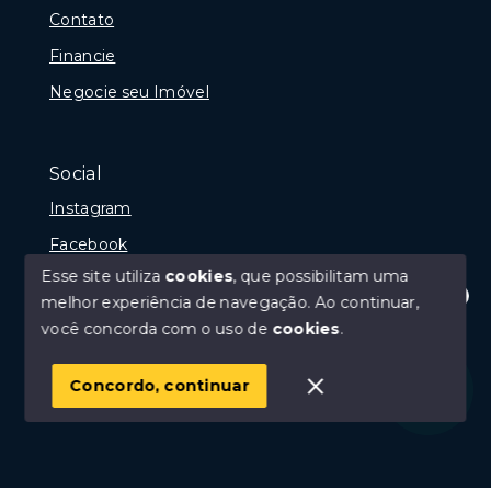
Contato
Financie
Negocie seu Imóvel
Social
Instagram
Facebook
Esse site utiliza
cookies
, que possibilitam uma
melhor experiência de navegação.
Ao continuar,
Olá! Estamos disponíveis para te ajudar.
você concorda com o uso de
cookies
.
© Copyright 2026 - Portal Rio das Ostras, Creci 10675-
J - Todos os direitos reservados
Concordo, continuar
SITE PARA IMOBILIARIA