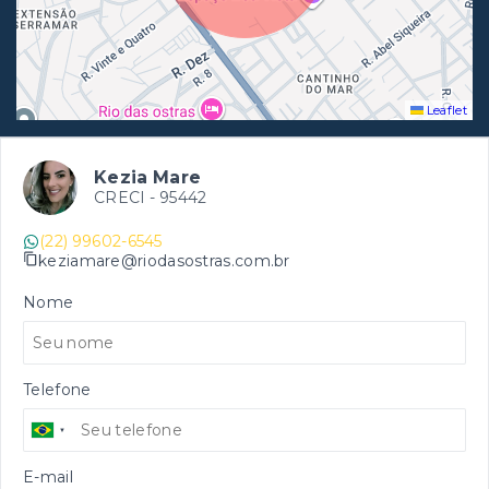
Leaflet
Kezia Mare
CRECI -
95442
(22) 99602-6545
keziamare@riodasostras.com.br
Nome
Telefone
E-mail