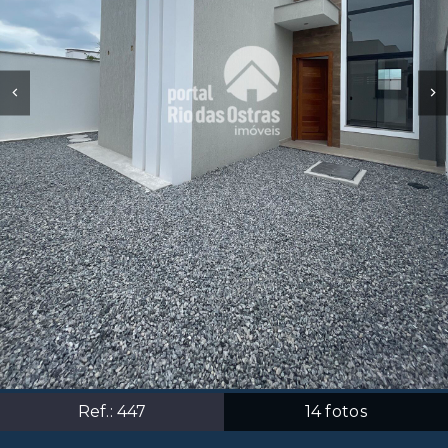
Ref.:
447
14
fotos