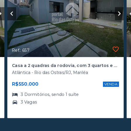
Ref.: 657
Casa a 2 quadras da rodovia, com 3 quartos e amplo quintal
Atlântica - Rio das Ostras/RJ, Mariléa
R$550.000
VENDA
3
Dormitórios
, sendo
1
suíte
3 Vagas