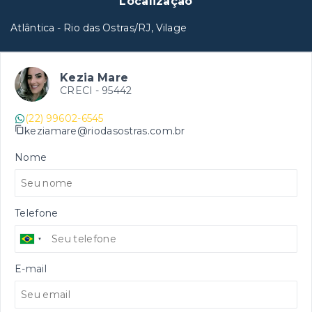
Localização
Atlântica - Rio das Ostras/RJ, Vilage
Kezia Mare
CRECI -
95442
(22) 99602-6545
keziamare@riodasostras.com.br
Nome
Telefone
E-mail