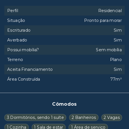
Perfil
Residencial
Situação
Pronto para morar
Escriturado
Sim
Averbado
Sim
Possui mobília?
Sem mobília
Terreno
Plano
Aceita Financiamento
Sim
Área Construída
77m²
Cômodos
3 Dormitórios, sendo 1 suíte
2 Banheiros
2 Vagas
1 Cozinha
1 Sala de estar
1 Área de serviço