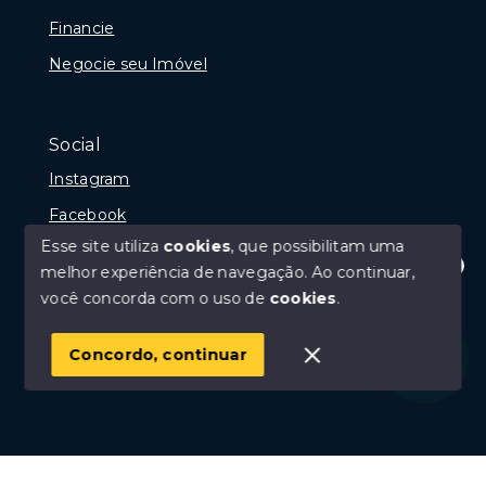
Financie
Negocie seu Imóvel
Social
Instagram
Facebook
Esse site utiliza
cookies
, que possibilitam uma
melhor experiência de navegação.
Ao continuar,
Olá! Estamos disponíveis para te ajudar.
você concorda com o uso de
cookies
.
© Copyright 2026 - Portal Rio das Ostras, Creci 10675-
J - Todos os direitos reservados
Concordo, continuar
SITE PARA IMOBILIARIA