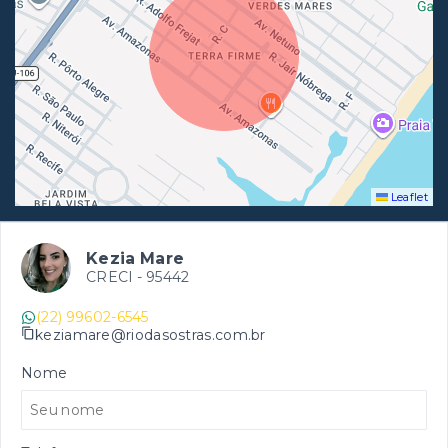
Leaflet
Kezia Mare
CRECI -
95442
(22) 99602-6545
keziamare@riodasostras.com.br
Nome