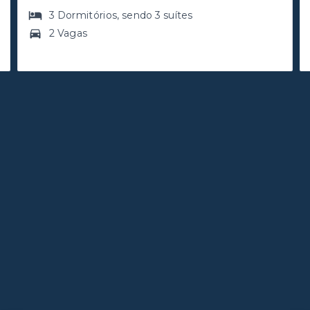
3
Dormitórios
, sendo
3
suítes
2 Vagas