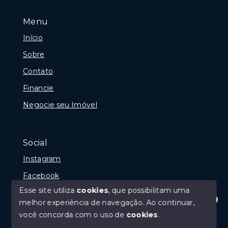
Menu
Início
Sobre
Contato
Financie
Negocie seu Imóvel
Social
Instagram
Facebook
Esse site utiliza
cookies
, que possibilitam uma
melhor experiência de navegação.
Ao continuar,
Olá! Estamos disponíveis para te ajudar.
você concorda com o uso de
cookies
.
© Copyright 2026 - Portal Rio das Ostras, Creci 10675-
J - Todos os direitos reservados