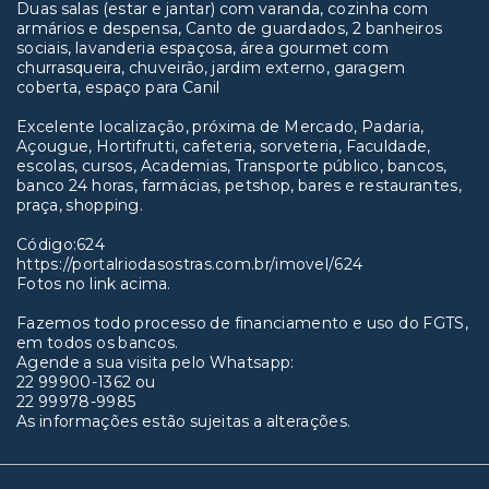
Duas salas (estar e jantar) com varanda, cozinha com
armários e despensa, Canto de guardados, 2 banheiros
sociais, lavanderia espaçosa, área gourmet com
churrasqueira, chuveirão, jardim externo, garagem
coberta, espaço para Canil
Excelente localização, próxima de Mercado, Padaria,
Açougue, Hortifrutti, cafeteria, sorveteria, Faculdade,
escolas, cursos, Academias, Transporte público, bancos,
banco 24 horas, farmácias, petshop, bares e restaurantes,
praça, shopping.
Código:624
https://portalriodasostras.com.br/imovel/624
Fotos no link acima.
Fazemos todo processo de financiamento e uso do FGTS,
em todos os bancos.
Agende a sua visita pelo Whatsapp:
22 99900-1362 ou
22 99978-9985
As informações estão sujeitas a alterações.