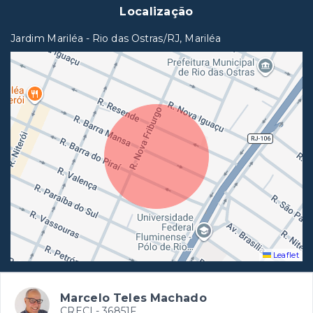
Localização
Jardim Mariléa - Rio das Ostras/RJ, Mariléa
Leaflet
Marcelo Teles Machado
CRECI -
36851F