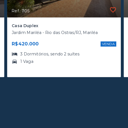
Ref.: 705
Casa Duplex
Jardim Mariléa - Rio das Ostras/RJ, Mariléa
R$420.000
VENDA
3
Dormitórios
, sendo
2
suítes
1 Vaga