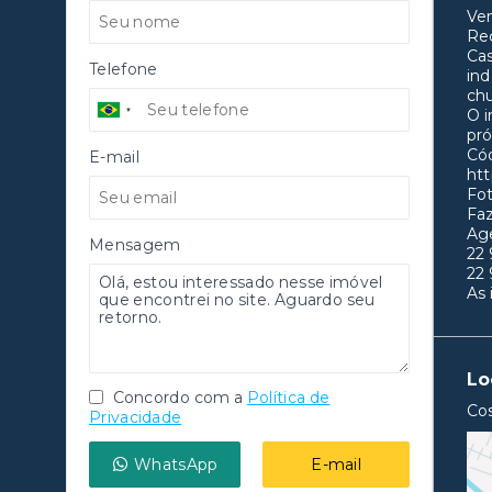
Ve
Rec
Cas
Telefone
ind
chu
O i
pró
Có
E-mail
htt
Fot
Fa
Age
Mensagem
22
22
As 
Lo
Concordo com a
Política de
Cos
Privacidade
WhatsApp
E-mail