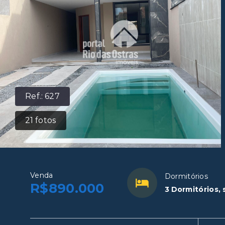
Ref.:
627
21
fotos
Venda
Dormitórios
R$890.000
3 Dormitórios, 