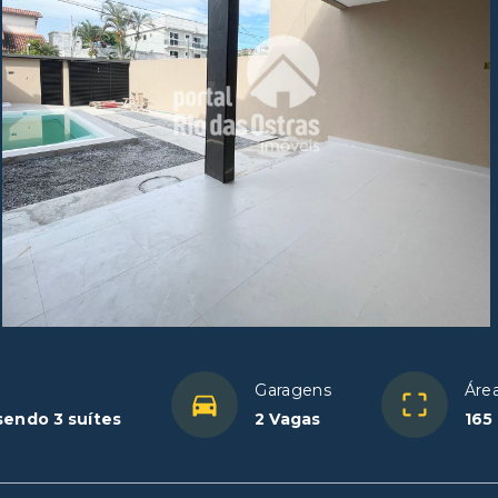
Garagens
Áre
sendo 3 suítes
2 Vagas
165