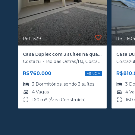
Ref.: 529
Ref.: 60
Casa Duplex com 3 suítes na quadra da rodovia
Costazul - Rio das Ostras/RJ, Costazul
R$760.000
R$810.
VENDA
3
Dormitórios
, sendo
3
suítes
3
Do
4 Vagas
4 V
160 m² (Área Construída)
160 