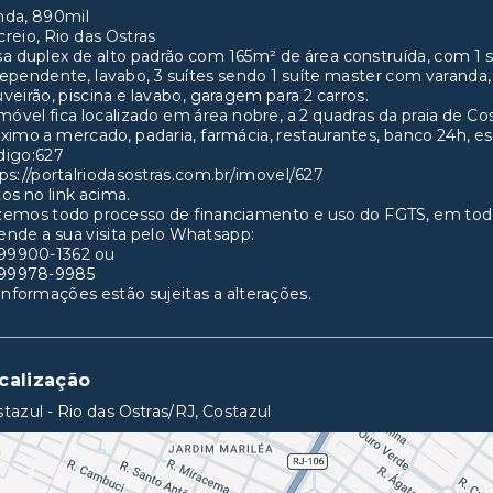
nda, 890mil
reio, Rio das Ostras
a duplex de alto padrão com 165m² de área construída, com 1 
ependente, lavabo, 3 suítes sendo 1 suíte master com varanda,
veirão, piscina e lavabo, garagem para 2 carros.
móvel fica localizado em área nobre, a 2 quadras da praia de C
ximo a mercado, padaria, farmácia, restaurantes, banco 24h, es
digo:627
ps://portalriodasostras.com.br/imovel/627
os no link acima.
zemos todo processo de financiamento e uso do FGTS, em tod
nde a sua visita pelo Whatsapp:
 99900-1362 ou
 99978-9985
informações estão sujeitas a alterações.
calização
tazul - Rio das Ostras/RJ, Costazul