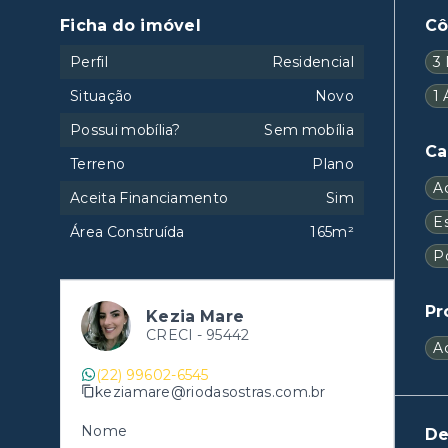
Ficha do imóvel
C
Perfil
Residencial
3 
Situação
Novo
1 
Possui mobília?
Sem mobília
Ca
Terreno
Plano
A
Aceita Financiamento
Sim
E
Área Construída
165m²
P
Pr
Kezia Mare
CRECI -
95442
A
(22) 99602-6545
keziamare@riodasostras.com.br
Nome
De