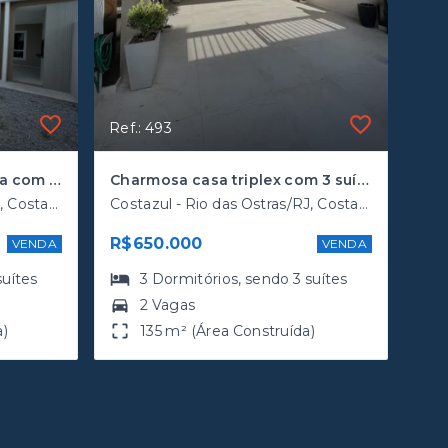
Ref.: 493
Casa Duplex não geminada com 3 suítes em Costazul
Charmosa casa triplex com 3 suítes a poucos metros da rodovia
Costazul - Rio das Ostras/RJ, Costazul
Costazul - Rio das Ostras/RJ, Costazul
R$650.000
VENDA
VENDA
suítes
3
Dormitórios
, sendo
3
suítes
2 Vagas
a)
135 m² (Área Construída)