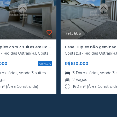
4
Ref.: 605
Casa Duplex com 3 suítes em Costazul
Costazul - Rio das Ostras/RJ, Costazul
000
R$810.000
VENDA
rmitórios
, sendo
3
suítes
3
Dormitórios
, sendo
3
agas
2 Vagas
m² (Área Construída)
160 m² (Área Construíd