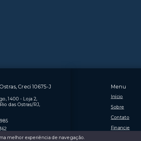
Ostras, Creci 10675-J
Menu
Início
o, 1400 - Loja 2,
 Rio das Ostras/RJ,
Sobre
Contato
9985
Financie
362
 uma melhor experiência de navegação.
Negocie seu