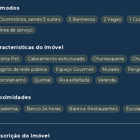
ômodos
Dormitórios, sendo 3 suítes
3 Banheiros
2 Vagas
1 Co
Área de serviço
racterísticas do Imóvel
ceita Pet
Cabeamento estruturado
Churrasqueira
Chu
sgoto da rede pública
Espaço Gourmet
Murado
Perg
orcelananto
Quintal
Rua asfaltada
Varanda
oximidades
cademia
Banco 24 horas
Bares e Restaurantes
Escol
scrição do imóvel