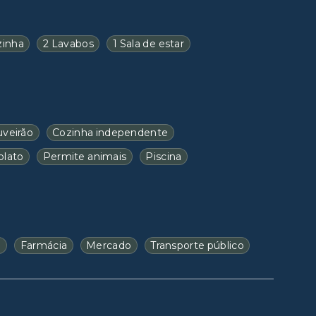
zinha
2 Lavabos
1 Sala de estar
veirão
Cozinha independente
olato
Permite animais
Piscina
a
Farmácia
Mercado
Transporte público