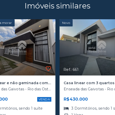
Imóveis similares
a morar
Novo
7
Ref.: 661
Casa linear e não geminada com 3 quartos e excelente área externa
Enseada das Gaivotas - Rio das Ostras/RJ, Enseada
000
R$430.000
VENDA
rmitórios
, sendo
1
suíte
3
Dormitórios
, sendo
1