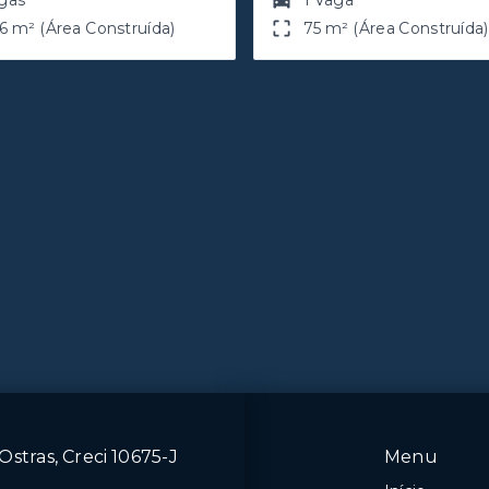
gas
1 Vaga
6 m² (Área Construída)
75 m² (Área Construída)
Ostras, Creci 10675-J
Menu