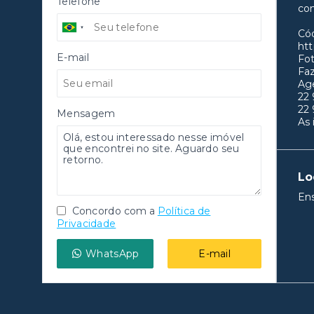
Telefone
com
Có
htt
E-mail
Fot
Fa
Age
22
22
Mensagem
As 
Lo
Ens
Concordo com a
Política de
Privacidade
WhatsApp
E-mail