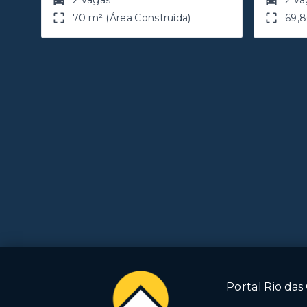
2 Vagas
2 Va
70 m² (Área Construída)
69,8
Portal Rio das 