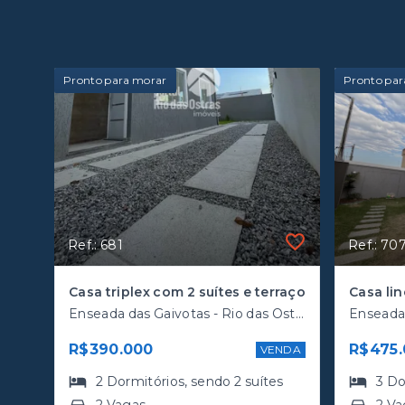
Pronto para morar
Pronto par
Ref.: 681
Ref.: 70
Casa triplex com 2 suítes e terraço
Enseada das Gaivotas - Rio das Ostras/RJ, Enseada
R$390.000
R$475.
VENDA
2
Dormitórios
, sendo
2
suítes
3
Do