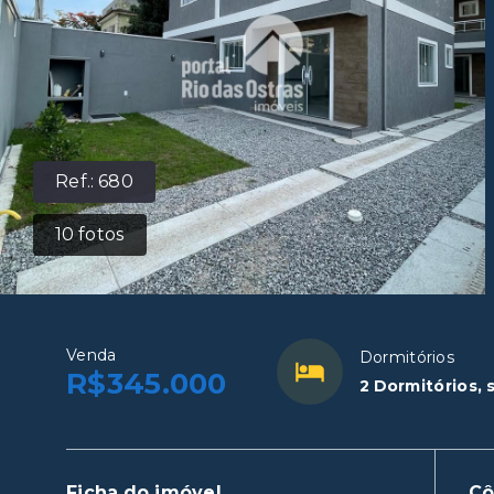
Ref.:
680
10
fotos
Venda
Dormitórios
R$345.000
2 Dormitórios, 
Ficha do imóvel
C