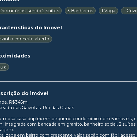
Dormitórios, sendo 2 suítes
3 Banheiros
1 Vaga
1 Coz
racterísticas do Imóvel
ozinha conceito aberto
oximidades
aia
scrição do imóvel
nda, R$345mil
eada das Gaivotas, Rio das Ostras
armosa casa duplex em pequeno condomínio com 6 imóveis, co
i integrada com bancada em granito, banheiro social, 2 suítes 
ragem.
alizada em bairro com crescente valorização com fácil acesso