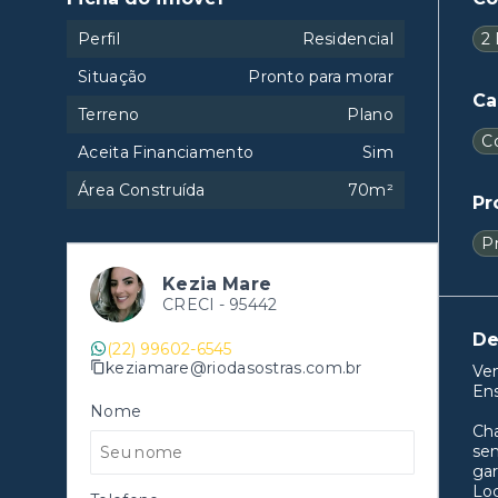
Perfil
Residencial
2 
Situação
Pronto para morar
Ca
Terreno
Plano
C
Aceita Financiamento
Sim
Área Construída
70m²
Pr
Pr
Kezia Mare
CRECI -
95442
De
(22) 99602-6545
keziamare@riodasostras.com.br
Ve
Ens
Nome
Ch
sem
ga
Loc