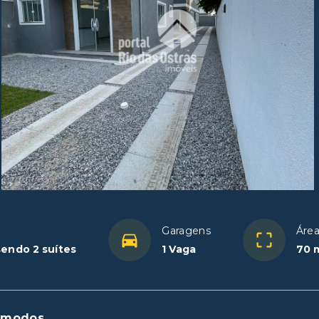
Garagens
Área
sendo 2 suítes
1 Vaga
70 
ômodos