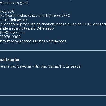
ércios em geral.
digo:680
ps://portalriodasostras.com.br/imovel/680
os no link acima.
zemos todo processo de financiamento e uso do FGTS, em tod
nde a sua visita pelo Whatsapp:
 99900-1362 ou
 99978-9985
informações estão sujeitas a alterações.
calização
eada das Gaivotas - Rio das Ostras/RJ, Enseada