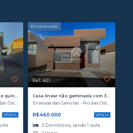
Em construção
Ref.: 601
Casa linear com 3 quartos e quintal bem grande
Casa linear não geminada com 3 quartos na quadra da rodovia
Enseada das Gaivotas - Rio das Ostras/RJ, Enseada
Enseada das Gaivotas - Rio das Ostras/RJ, Enseada
R$460.000
VENDA
VENDA
suíte
3
Dormitórios
, sendo
1
suíte