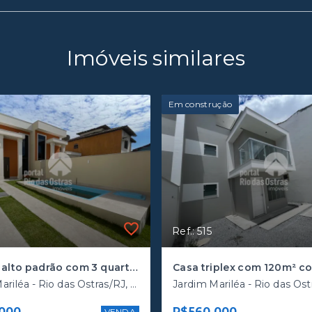
Imóveis similares
Em construção
Ref.: 515
Casa de alto padrão com 3 quartos a poucos metros da rodovia
Jardim Mariléa - Rio das Ostras/RJ, Mariléa
000
R$560.000
VENDA