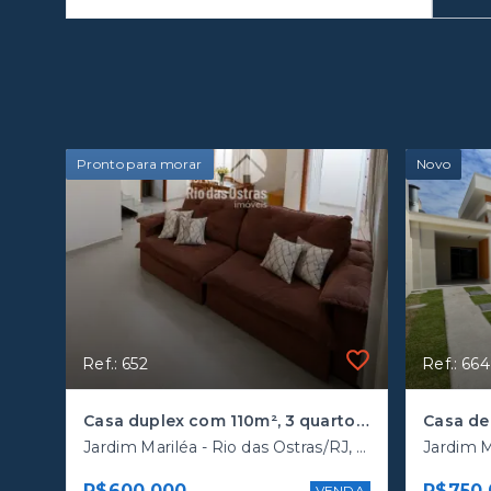
Pronto para morar
Novo
Ref.: 652
Ref.: 664
Casa duplex com 110m², 3 quartos e amplo quintal
Jardim Mariléa - Rio das Ostras/RJ, Mariléa
R$600.000
R$750.
VENDA