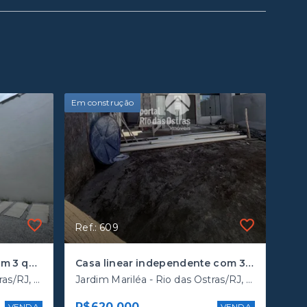
Em construção
Ref.: 609
Casa triplex com 120m² com 3 quartos próximo a rodovia
Casa linear independente com 3 quartos na quadra da rodovia
Jardim Mariléa - Rio das Ostras/RJ, Mariléa
Jardim Mariléa - Rio das Ostras/RJ, Mariléa
R$620.000
VENDA
VENDA