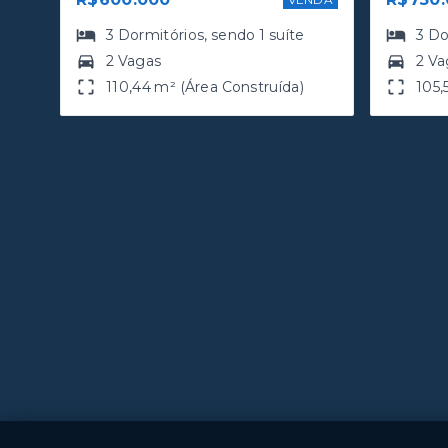
3
Dormitórios
, sendo
1
suíte
3
Do
2 Vagas
2 Va
110,44 m² (Área Construída)
105,