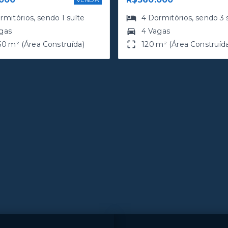
rmitórios
, sendo
1
suíte
4
Dormitórios
, sendo
3
gas
4 Vagas
50 m² (Área Construída)
120 m² (Área Construíd