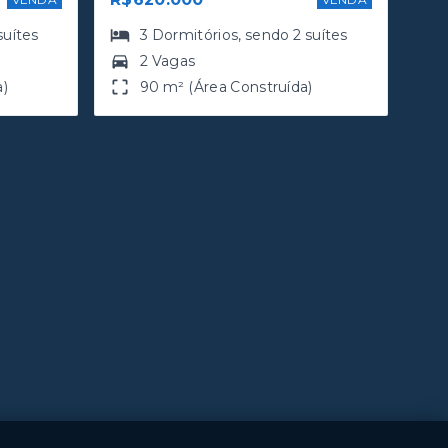
suítes
3
Dormitórios
, sendo
2
suítes
2 Vagas
a)
90 m² (Área Construída)