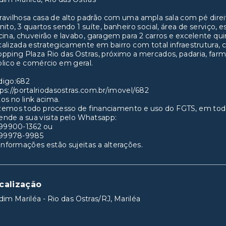
avilhosa casa de alto padrão com uma ampla sala com pé dire
nito, 3 quartos sendo 1 suíte, banheiro social, área de serviç
cina, chuveirão e lavabo, garagem para 2 carros e excelente quin
alizada estrategicamente em bairro com total infraestrutura,
pping Plaza Rio das Ostras, próximo a mercados, padaria, farmá
lico e comércio em geral.
digo:682
ps://portalriodasostras.com.br/imovel/682
os no link acima.
zemos todo processo de financiamento e uso do FGTS, em tod
nde a sua visita pelo Whatsapp:
 99900-1362 ou
 99978-9985
informações estão sujeitas a alterações.
calização
dim Mariléa - Rio das Ostras/RJ, Mariléa