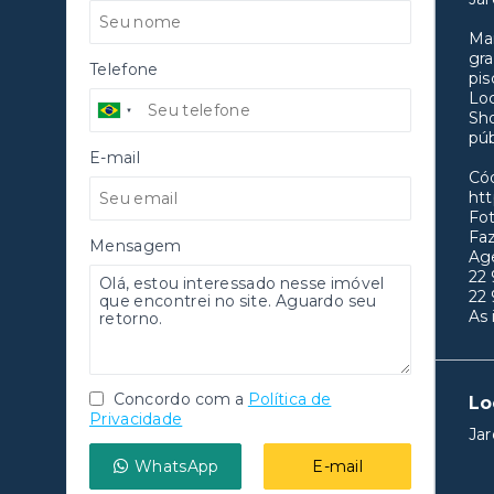
Mar
gra
Telefone
pis
Loc
Sho
púb
E-mail
Có
htt
Fot
Fa
Mensagem
Age
22
22
As 
Concordo com a
Política de
Lo
Privacidade
Jar
WhatsApp
E-mail