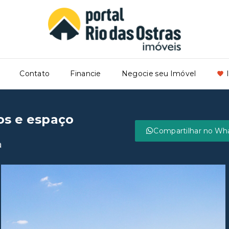
Contato
Financie
Negocie seu Imóvel
os e espaço
Compartilhar no Wh
a