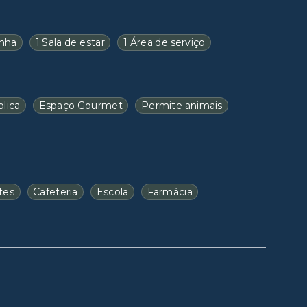
inha
1 Sala de estar
1 Área de serviço
lica
Espaço Gourmet
Permite animais
tes
Cafeteria
Escola
Farmácia