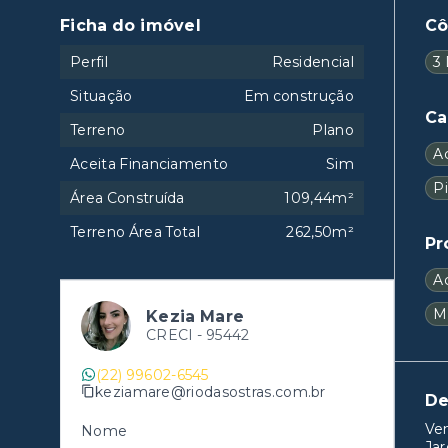
Ficha do imóvel
C
Perfil
Residencial
3 
Situação
Em construção
Ca
Terreno
Plano
A
Aceita Financiamento
Sim
Pi
Área Construída
109,44m²
Terreno Área Total
262,50m²
Pr
A
M
Kezia Mare
CRECI -
95442
(22) 99602-6545
keziamare@riodasostras.com.br
De
Ve
Nome
Jar