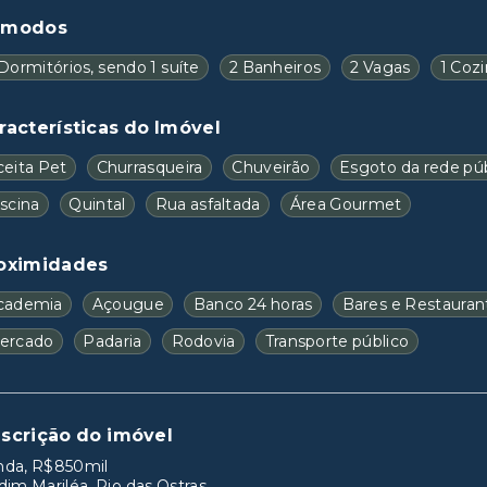
ômodos
Dormitórios, sendo 1 suíte
2 Banheiros
2 Vagas
1 Coz
racterísticas do Imóvel
ceita Pet
Churrasqueira
Chuveirão
Esgoto da rede púb
scina
Quintal
Rua asfaltada
Área Gourmet
oximidades
cademia
Açougue
Banco 24 horas
Bares e Restauran
ercado
Padaria
Rodovia
Transporte público
scrição do imóvel
nda, R$850mil
dim Mariléa, Rio das Ostras