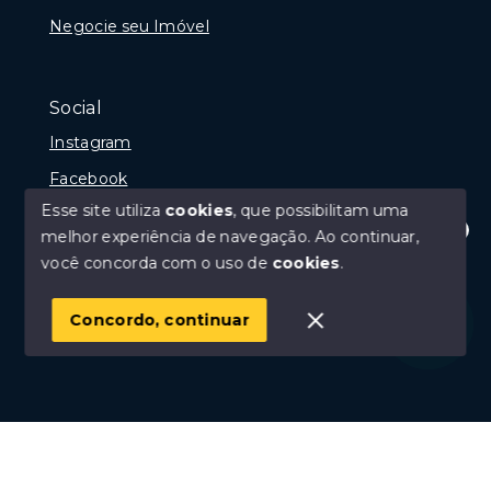
Negocie seu Imóvel
Social
Instagram
Facebook
Esse site utiliza
cookies
, que possibilitam uma
melhor experiência de navegação.
Ao continuar,
Olá! Estamos disponíveis para te ajudar.
você concorda com o uso de
cookies
.
© Copyright 2026 - Portal Rio das Ostras, Creci 10675-
J - Todos os direitos reservados
Concordo, continuar
SITE PARA IMOBILIARIA
Início
Histórico
Favoritos