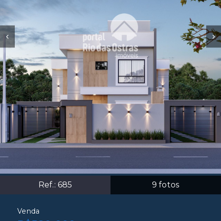
Ref.:
685
9
fotos
Venda