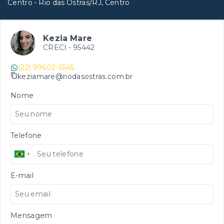
Centro - Rio das Ostras/RJ, Centro
Kezia Mare
CRECI -
95442
(22) 99602-6545
keziamare@riodasostras.com.br
Nome
Telefone
E-mail
Mensagem