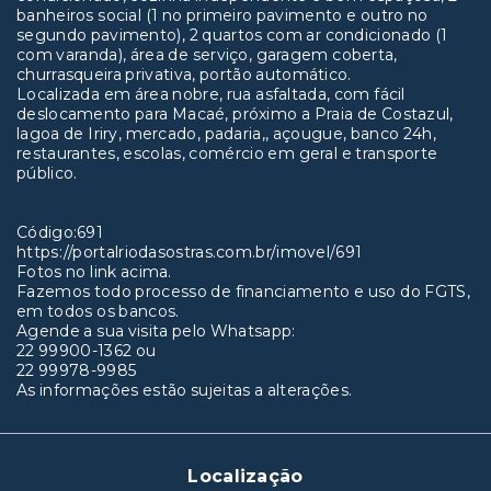
banheiros social (1 no primeiro pavimento e outro no
segundo pavimento), 2 quartos com ar condicionado (1
com varanda), área de serviço, garagem coberta,
churrasqueira privativa, portão automático.
Localizada em área nobre, rua asfaltada, com fácil
deslocamento para Macaé, próximo a Praia de Costazul,
lagoa de Iriry, mercado, padaria,, açougue, banco 24h,
restaurantes, escolas, comércio em geral e transporte
público.
Código:691
https://portalriodasostras.com.br/imovel/691
Fotos no link acima.
Fazemos todo processo de financiamento e uso do FGTS,
em todos os bancos.
Agende a sua visita pelo Whatsapp:
22 99900-1362 ou
22 99978-9985
As informações estão sujeitas a alterações.
Localização