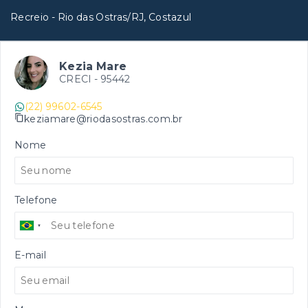
Recreio - Rio das Ostras/RJ, Costazul
Kezia Mare
CRECI -
95442
(22) 99602-6545
keziamare@riodasostras.com.br
Nome
Telefone
E-mail