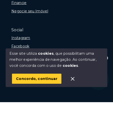
Financie
Negocie seu Imóvel
Social
Instagram
Facebook
Esse site utiliza
cookies
, que possibilitam uma
melhor experiência de navegação.
Ao continuar,
Olá! Estamos disponíveis para te ajudar.
você concorda com o uso de
cookies
.
© Copyright 2026 - Portal Rio das Ostras, Creci 10675-
J - Todos os direitos reservados
Concordo, continuar
SITE PARA IMOBILIARIA
Início
Histórico
Favoritos