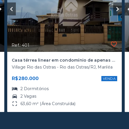
Ref.: 401
Casa térrea linear em condomínio de apenas 6 casas, próximo ao Shopping Plaza Rio das Ostras, Atacadão e Rodovia.
Village Rio das Ostras - Rio das Ostras/RJ, Mariléa
R$280.000
VENDA
2
Dormitórios
2 Vagas
63,60 m² (Área Construída)