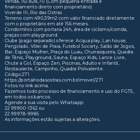
Venda, 161.828,70 (Com pequena entrada e
financiamento direto com proprietário)
Viverde III, Rio das Ostras
Terreno com 490,39m2 com valor financiado diretamente
com o proprietário em até 156 meses.
Condomínio com portaria 24h, área de ciclismo/corrida,
praças com playground.
Clube (pago separado) oferece: Acqua play, Lan house,
Pergolado, Vôlei de Praia, Futebol Society, Salão de Jogos,
Bar, Espaço Mulher, Praça do Luau, Churrasqueira, Quadra
de Tênis, Playground, Sauna, Espaço Kids, Lance Livre,
Chute a Gol, Espaço Zen, Piscinas, Adulto e Infantil,
Restaurante, Campinho, Quadra Polivalente.
Código:271
https://portalriodasostras.com.br/imovel/271
Fotos no link acima.
Fazemos todo processo de financiamento e uso do FGTS,
em todos os bancos.
Agende a sua visita pelo Whatsapp:
22 99900-1362 ou
22 99978-9985
As informações estão sujeitas a alterações.