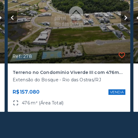
Ref.: 278
Terreno no Condomínio Viverde III com 476m2 - Financiamento direto com o proprietário
Extensão do Bosque - Rio das Ostras/RJ
R$157.080
VENDA
476 m² (Área Total)