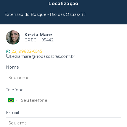
Localização
Extensão do Bosque - Rio das Ostras/RJ
Kezia Mare
CRECI -
95442
(22) 99602-6545
keziamare@riodasostras.com.br
Nome
Telefone
E-mail