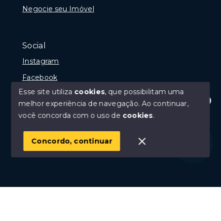
Negocie seu Imóvel
Social
Instagram
Facebook
Esse site utiliza
cookies
, que possibilitam uma
melhor experiência de navegação.
Ao continuar,
Olá! Estamos disponíveis para te ajudar.
você concorda com o uso de
cookies
.
© Copyright 2026 - Portal Rio das Ostras, Creci 10675-
J - Todos os direitos reservados
Concordo, continuar
SITE PARA IMOBILIARIA
Início
Histórico
Favoritos